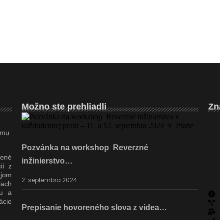
Možno ste prehliadli
Zn
ímu
Pozvánka na workshop Reverzné
čené
inžinierstvo…
ií z
ojom
2. septembra 2024
iach
ku a
ácie
Prepísanie hovoreného slova z videa…