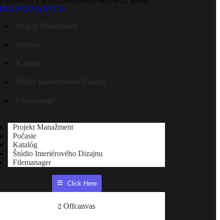
DREMONT, s.r.o. Družstevná 98 976 32 Badín
PRE POZVANÝCH
Projekt Manažment
Počasie
Katalóg
Štúdio Interiérového Dizajnu
Filemanager
Projekt Manažment
Počasie
Katalóg
Štúdio Interiérového Dizajnu
Filemanager
Click Here
Offcanvas