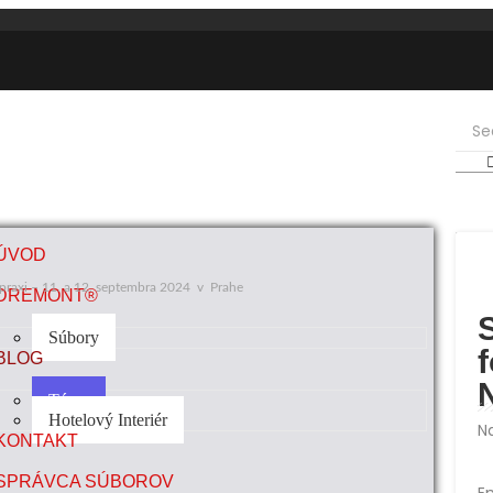
ÚVOD
praxi – 11. a 12. septembra 2024 v Prahe
DREMONT®
Súbory
f
BLOG
Témy
Hotelový Interiér
N
KONTAKT
SPRÁVCA SÚBOROV
E