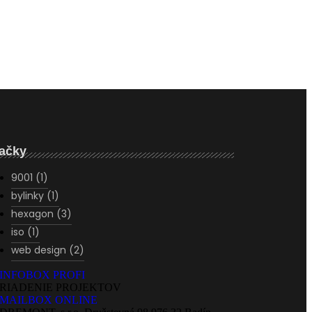
ačky
9001
(1)
bylinky
(1)
hexagon
(3)
iso
(1)
web design
(2)
INFOBOX PROFI
RIADENIE PROJEKTOV
MAILBOX ONLINE