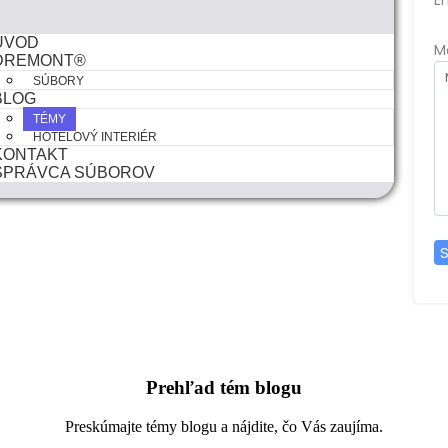
ÚVOD
M
DREMONT®
SÚBORY
BLOG
TÉMY
HOTELOVÝ INTERIÉR
KONTAKT
SPRÁVCA SÚBOROV
S
Prehľad tém blogu
Preskúmajte témy blogu a nájdite, čo Vás zaujíma.