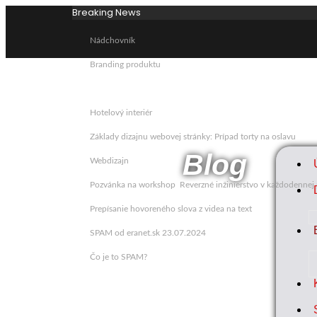
Breaking News
Nádchovník
Branding produktu
Hotelový interiér
Základy dizajnu webovej stránky: Prípad torty na oslavu
Blog
Webdizajn
Pozvánka na workshop Reverzné inžinierstvo v každodennej 
Prepísanie hovoreného slova z videa na text
SPAM od eranet.sk 23.07.2024
Čo je to SPAM?