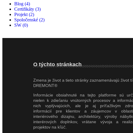
Blog
(4)
Certifikáty
(3)
Projekt
(2)
Spoločenské
(2)
SW
(0)
O týchto stránkach
Zmena je život a tieto stránky zaznamenávajú život t
DREMONT®
Informácie obsiahnuté na tejto platforme sú ur
nielen k zdieľaniu vnútorných procesov a informác
nich vyplývajúcich, ale je aj príťažlivým zdr
informácií pre klientov a záujemcov v oblast
interiérového dizajnu, architektúry, výroby nábyt
interérových doplnkov, vrátane vývoja a realiz
projektov na kľúč.