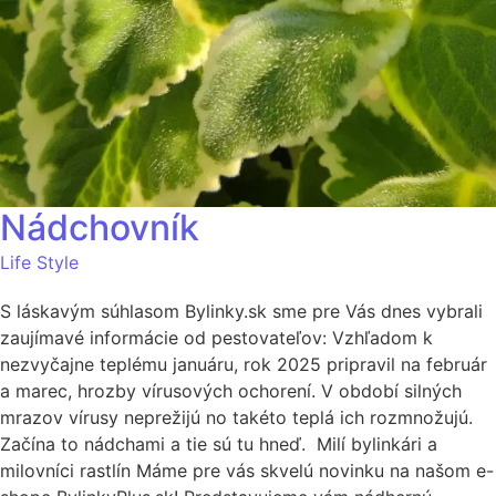
Nádchovník
Life Style
S láskavým súhlasom Bylinky.sk sme pre Vás dnes vybrali
zaujímavé informácie od pestovateľov: Vzhľadom k
nezvyčajne teplému januáru, rok 2025 pripravil na február
a marec, hrozby vírusových ochorení. V období silných
mrazov vírusy neprežijú no takéto teplá ich rozmnožujú.
Začína to nádchami a tie sú tu hneď. Milí bylinkári a
milovníci rastlín Máme pre vás skvelú novinku na našom e-