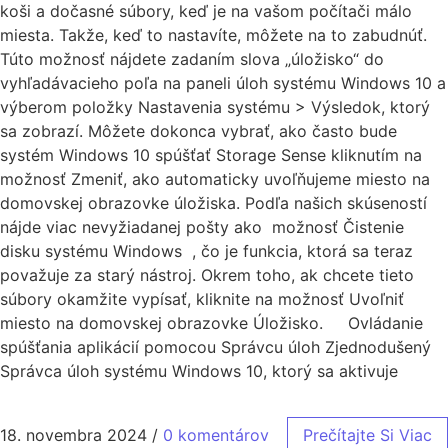
koši a dočasné súbory, keď je na vašom počítači málo
miesta. Takže, keď to nastavíte, môžete na to zabudnúť.
Túto možnosť nájdete zadaním slova „úložisko“ do
vyhľadávacieho poľa na paneli úloh systému Windows 10 a
výberom položky Nastavenia systému > Výsledok, ktorý
sa zobrazí. Môžete dokonca vybrať, ako často bude
systém Windows 10 spúšťať Storage Sense kliknutím na
možnosť Zmeniť, ako automaticky uvoľňujeme miesto na
domovskej obrazovke úložiska. Podľa našich skúseností
nájde viac nevyžiadanej pošty ako možnosť Čistenie
disku systému Windows , čo je funkcia, ktorá sa teraz
považuje za starý nástroj. Okrem toho, ak chcete tieto
súbory okamžite vypísať, kliknite na možnosť Uvoľniť
miesto na domovskej obrazovke Úložisko. Ovládanie
spúšťania aplikácií pomocou Správcu úloh Zjednodušený
Správca úloh systému Windows 10, ktorý sa aktivuje
18. novembra 2024
/
0 komentárov
Prečítajte Si Viac