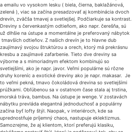
a emailu vo vysokom lesku ( biela, čierna, baklažánová,
zelená ), viac sa začína presadzovať aj kombinácia dvoch
drevín, zväčša tmavej a svetlejšej. Podčiarkuje sa kontrast.
Dreviny s červenkastým odtieňom, ako napr. čerešňa, sú
už dlhšie na ústupe a momentálne je preferovaný nábytok
tmavších odtieňov. Z našich drevín je to hlavne dub
zaujímavý svojou štruktúrou a orech, ktorý má prekrásnu
kresbu a zaujímavé zafarbenie. Tieto dve dreviny sa
výborne a s mimoriadnym efektom kombinujú so
svetlejšími, ako je napr. javor. Veľmi populárne sú rôzne
druhy koreníc a exotické dreviny ako je napr. makasar. Je
to veľmi pekná, tmavo čokoládová drevina so svetlejšími
prúžkami. Obľúbenou sa v ostatnom čase stala aj trstina,
morská tráva, bambus. Na ústupe je wenge. V zostavách
nábytku prevláda elegantná jednoduchosť a populárny
začína byť lofty štýl. Naopak, v interiéroch, kde sa
uprednostňuje príjemný chaos, nastupuje eklektizmus.
Samozrejme, že aj klientom, ktorí preferujú klasiku,
dokážeme nastaviť štýl, ktorý je nadčasový tak, aby sa