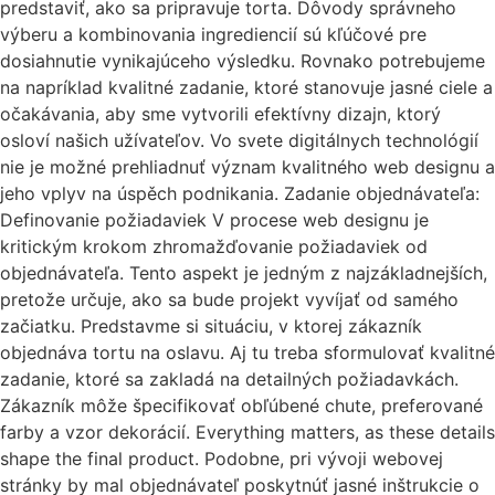
predstaviť, ako sa pripravuje torta. Dôvody správneho
výberu a kombinovania ingrediencií sú kľúčové pre
dosiahnutie vynikajúceho výsledku. Rovnako potrebujeme
na napríklad kvalitné zadanie, ktoré stanovuje jasné ciele a
očakávania, aby sme vytvorili efektívny dizajn, ktorý
osloví našich užívateľov. Vo svete digitálnych technológií
nie je možné prehliadnuť význam kvalitného web designu a
jeho vplyv na úspěch podnikania. Zadanie objednávateľa:
Definovanie požiadaviek V procese web designu je
kritickým krokom zhromažďovanie požiadaviek od
objednávateľa. Tento aspekt je jedným z najzákladnejších,
pretože určuje, ako sa bude projekt vyvíjať od samého
začiatku. Predstavme si situáciu, v ktorej zákazník
objednáva tortu na oslavu. Aj tu treba sformulovať kvalitné
zadanie, ktoré sa zakladá na detailných požiadavkách.
Zákazník môže špecifikovať obľúbené chute, preferované
farby a vzor dekorácií. Everything matters, as these details
shape the final product. Podobne, pri vývoji webovej
stránky by mal objednávateľ poskytnúť jasné inštrukcie o