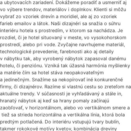
a ubytovacích zariadení. Dokážeme poradiť a usmerniť aj
vo výbere trendov, materiálov i doplnkov. Klienti si môžu
vybrať zo vzoriek drevín a moridiel, ale aj zo vzoriek
farieb emailov a látok. Naši dizajnéri sa snažia o súhru
interiéru hotela s prostredím, v ktorom sa nachádza. Je
rozdiel, či je hotel situovaný v meste, vo vysokohorskom
prostredí, alebo pri vode. Zvyčajne navrhujeme materiál,
technologické prevedenie, farebnosti ako aj detaily
v nábytku tak, aby vyrobený nábytok zapasoval danému
hotelu, či penziónu. Vzniká tak úžasná harmónia myšlienky
a matérie čím sa hotel stáva neopakovateľným
a jedinečným. Snažíme sa nekopírovať iné konkurenčné
firmy, či dizajnérov. Razíme si vlastnú cestu so zreteľom na
aktuálne trendy. V súčasnosti je vyhľadávaný a stále in,
hranatý nábytok aj keď sa hrany pomaly začínajú
zaobľovať, v horizontálnom, alebo vo vertikálnom smere a
tiež sa strieda horizontálna a vertikálna línia, ktorá bola
predtým potlačená. Do interiéru vstupujú tvary bublín,
takmer rokokové motívy kvetov, kombinácia dreviny