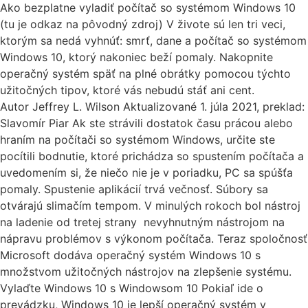
Ako bezplatne vyladiť počítač so systémom Windows 10
(tu je odkaz na pôvodný zdroj) V živote sú len tri veci,
ktorým sa nedá vyhnúť: smrť, dane a počítač so systémom
Windows 10, ktorý nakoniec beží pomaly. Nakopnite
operačný systém späť na plné obrátky pomocou týchto
užitočných tipov, ktoré vás nebudú stáť ani cent.
Autor Jeffrey L. Wilson Aktualizované 1. júla 2021, preklad:
Slavomír Piar Ak ste strávili dostatok času prácou alebo
hraním na počítači so systémom Windows, určite ste
pocítili bodnutie, ktoré prichádza so spustením počítača a
uvedomením si, že niečo nie je v poriadku, PC sa spúšťa
pomaly. Spustenie aplikácií trvá večnosť. Súbory sa
otvárajú slimačím tempom. V minulých rokoch bol nástroj
na ladenie od tretej strany nevyhnutným nástrojom na
nápravu problémov s výkonom počítača. Teraz spoločnosť
Microsoft dodáva operačný systém Windows 10 s
množstvom užitočných nástrojov na zlepšenie systému.
Vylaďte Windows 10 s Windowsom 10 Pokiaľ ide o
prevádzku, Windows 10 je lepší operačný systém v