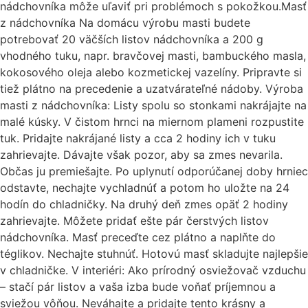
nádchovníka môže uľaviť pri problémoch s pokožkou.Masť
z nádchovníka Na domácu výrobu masti budete
potrebovať 20 väčších listov nádchovníka a 200 g
vhodného tuku, napr. bravčovej masti, bambuckého masla,
kokosového oleja alebo kozmetickej vazelíny. Pripravte si
tiež plátno na precedenie a uzatvárateľné nádoby. Výroba
masti z nádchovníka: Listy spolu so stonkami nakrájajte na
malé kúsky. V čistom hrnci na miernom plameni rozpustite
tuk. Pridajte nakrájané listy a cca 2 hodiny ich v tuku
zahrievajte. Dávajte však pozor, aby sa zmes nevarila.
Občas ju premiešajte. Po uplynutí odporúčanej doby hrniec
odstavte, nechajte vychladnúť a potom ho uložte na 24
hodín do chladničky. Na druhý deň zmes opäť 2 hodiny
zahrievajte. Môžete pridať ešte pár čerstvých listov
nádchovníka. Masť preceďte cez plátno a naplňte do
téglikov. Nechajte stuhnúť. Hotovú masť skladujte najlepšie
v chladničke. V interiéri: Ako prírodný osviežovač vzduchu
– stačí pár listov a vaša izba bude voňať príjemnou a
sviežou vôňou. Neváhajte a pridajte tento krásny a