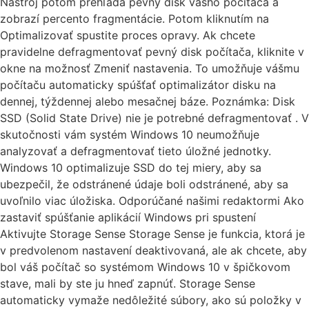
Nástroj potom prehľadá pevný disk vášho počítača a
zobrazí percento fragmentácie. Potom kliknutím na
Optimalizovať spustite proces opravy. Ak chcete
pravidelne defragmentovať pevný disk počítača, kliknite v
okne na možnosť Zmeniť nastavenia. To umožňuje vášmu
počítaču automaticky spúšťať optimalizátor disku na
dennej, týždennej alebo mesačnej báze. Poznámka: Disk
SSD (Solid State Drive) nie je potrebné defragmentovať . V
skutočnosti vám systém Windows 10 neumožňuje
analyzovať a defragmentovať tieto úložné jednotky.
Windows 10 optimalizuje SSD do tej miery, aby sa
ubezpečil, že odstránené údaje boli odstránené, aby sa
uvoľnilo viac úložiska. Odporúčané našimi redaktormi Ako
zastaviť spúšťanie aplikácií Windows pri spustení
Aktivujte Storage Sense Storage Sense je funkcia, ktorá je
v predvolenom nastavení deaktivovaná, ale ak chcete, aby
bol váš počítač so systémom Windows 10 v špičkovom
stave, mali by ste ju hneď zapnúť. Storage Sense
automaticky vymaže nedôležité súbory, ako sú položky v