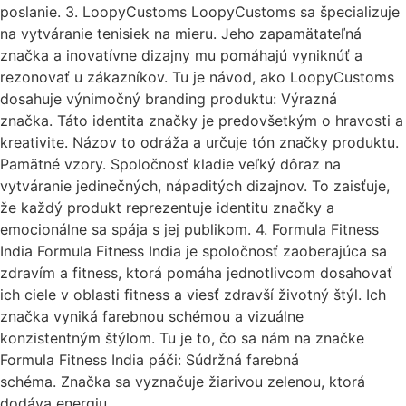
poslanie. 3. LoopyCustoms LoopyCustoms sa špecializuje
na vytváranie tenisiek na mieru. Jeho zapamätateľná
značka a inovatívne dizajny mu pomáhajú vyniknúť a
rezonovať u zákazníkov. Tu je návod, ako LoopyCustoms
dosahuje výnimočný branding produktu: Výrazná
značka. Táto identita značky je predovšetkým o hravosti a
kreativite. Názov to odráža a určuje tón značky produktu.
Pamätné vzory. Spoločnosť kladie veľký dôraz na
vytváranie jedinečných, nápaditých dizajnov. To zaisťuje,
že každý produkt reprezentuje identitu značky a
emocionálne sa spája s jej publikom. 4. Formula Fitness
India Formula Fitness India je spoločnosť zaoberajúca sa
zdravím a fitness, ktorá pomáha jednotlivcom dosahovať
ich ciele v oblasti fitness a viesť zdravší životný štýl. Ich
značka vyniká farebnou schémou a vizuálne
konzistentným štýlom. Tu je to, čo sa nám na značke
Formula Fitness India páči: Súdržná farebná
schéma. Značka sa vyznačuje žiarivou zelenou, ktorá
dodáva energiu