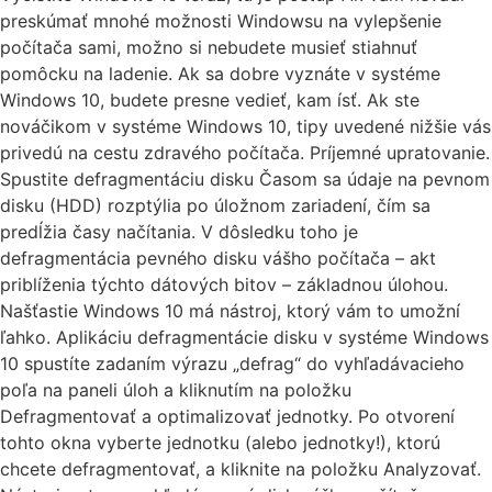
preskúmať mnohé možnosti Windowsu na vylepšenie
počítača sami, možno si nebudete musieť stiahnuť
pomôcku na ladenie. Ak sa dobre vyznáte v systéme
Windows 10, budete presne vedieť, kam ísť. Ak ste
nováčikom v systéme Windows 10, tipy uvedené nižšie vás
privedú na cestu zdravého počítača. Príjemné upratovanie.
Spustite defragmentáciu disku Časom sa údaje na pevnom
disku (HDD) rozptýlia po úložnom zariadení, čím sa
predĺžia časy načítania. V dôsledku toho je
defragmentácia pevného disku vášho počítača – akt
priblíženia týchto dátových bitov – základnou úlohou.
Našťastie Windows 10 má nástroj, ktorý vám to umožní
ľahko. Aplikáciu defragmentácie disku v systéme Windows
10 spustíte zadaním výrazu „defrag“ do vyhľadávacieho
poľa na paneli úloh a kliknutím na položku
Defragmentovať a optimalizovať jednotky. Po otvorení
tohto okna vyberte jednotku (alebo jednotky!), ktorú
chcete defragmentovať, a kliknite na položku Analyzovať.