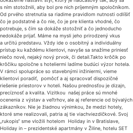
s ním stotožnili, aby bol pre nich príjemným spoločníkom.
Od prvého stretnutia sa riadime pravidlom nutnosti odlíšiť
čo je podstatné a čo nie, čo je pre klienta vhodné, čo
potrebuje, s čím sa dokáže stotožniť a čo jednoducho
nedokáže prijať. Máme na mysli jeho prirodzený vkus
a určitú predstavu. Vždy ide o osobitný a individuálny
prístup ku každému klientovi, navyše sa snažíme priniesť
niečo nové, nejaký nový prvok, či detail.Takto krôčik po
krôčiku spoločne s hoteliermi ladíme budúci výzor hotela.
V rámci spolupráce so stavebnými inžiniermi, vieme
klientovi poradiť, pomôcť a aj spracovať dispozičné
riešenie priestorov v hoteli. Našou prednosťou je dizajn,
precíznosť a kvalita. Vizitkou našej práce sú mnohé
ocenenia z výstav a veľtrhov, ale aj referencie od bývalých
zákazníkov. Nie je žiadnou výnimkou, že medzi hotely,
ktoré sme realizovali, patria aj tie viachviezdičkové. Svoj
„rukopis“ sme vložili hotelom Holiday in v Bratislave,
Holiday in – prezidentské apartmány v Žiline, hotelu SET