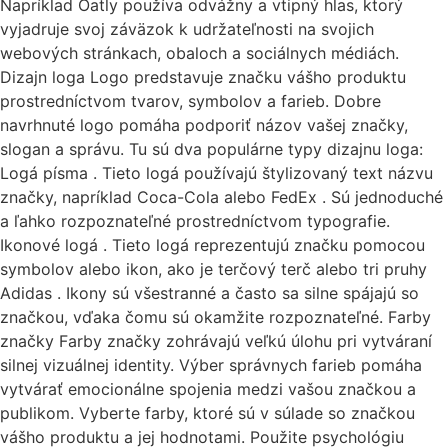
Napríklad Oatly používa odvážny a vtipný hlas, ktorý
vyjadruje svoj záväzok k udržateľnosti na svojich
webových stránkach, obaloch a sociálnych médiách.
Dizajn loga Logo predstavuje značku vášho produktu
prostredníctvom tvarov, symbolov a farieb. Dobre
navrhnuté logo pomáha podporiť názov vašej značky,
slogan a správu. Tu sú dva populárne typy dizajnu loga:
Logá písma . Tieto logá používajú štylizovaný text názvu
značky, napríklad Coca-Cola alebo FedEx . Sú jednoduché
a ľahko rozpoznateľné prostredníctvom typografie.
Ikonové logá . Tieto logá reprezentujú značku pomocou
symbolov alebo ikon, ako je terčový terč alebo tri pruhy
Adidas . Ikony sú všestranné a často sa silne spájajú so
značkou, vďaka čomu sú okamžite rozpoznateľné. Farby
značky Farby značky zohrávajú veľkú úlohu pri vytváraní
silnej vizuálnej identity. Výber správnych farieb pomáha
vytvárať emocionálne spojenia medzi vašou značkou a
publikom. Vyberte farby, ktoré sú v súlade so značkou
vášho produktu a jej hodnotami. Použite psychológiu