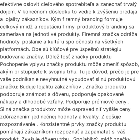
efektívne osloviť cieľového spotrebiteľa a zanechať trvalý
dojem. V konečnom dôsledku to vedie k zvýšeniu predaja
a lojality zákazníkov. Kým firemný branding formuje
celkový imidž a reputáciu firmy, produktový branding sa
zameriava na jednotlivé produkty. Firemná značka odráža
hodnoty, poslanie a kultúru spoločnosti na všetkých
platformách. Obe sú kľúčové pre úspešnú stratégiu
budovania značky. Dôležitosť značky produktu
Pochopenie vplyvu značky produktu môže zmeniť spôsob,
akým pristupujete k svojmu trhu. Tu je dôvod, prečo je pre
vaše podnikanie nevyhnutné vybudovať silnú produktovú
značku: Buduje lojalitu zákazníkov . Značka produktu
podporuje známosť a dôveru, podporuje opakované
nákupy a dlhodobé vzťahy. Podporuje prémiové ceny .
Silná značka produktov môže ospravedlniť vyššie ceny
zdôraznením jedinečnej hodnoty a kvality. Zlepšuje
rozpoznávanie . Konzistentné prvky značky produktu
pomáhajú zákazníkom rozpoznať a zapamätať si váš
produkt. Zvyšuje dôveru trhu . Spoľahlivý imidž značky