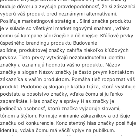
buduje dôveru a zvyšuje pravdepodobnosť, že si zákazníci
vyberú váš produkt pred neznámymi alternatívami.
Posilňuje marketingové stratégie . Silná značka produktu
je v súlade so všetkými marketingovými snahami, vďaka
čomu sú kampane súdržnejšie a účinnejšie. Kľúčové prvky
úspešného brandingu produktu Budovanie
solídnej produktovej značky zahŕňa niekoľko kľúčových
prvkov. Tieto prvky vytvárajú nezabudnuteľnú identitu
značky a oznamujú hodnotu vášho produktu. Názov
značky a slogan Názov značky je často prvým kontaktom
zákazníka s vaším produktom. Pomáha tiež rozpoznať váš
produkt. Podobne aj slogan je krátka fráza, ktorá vystihuje
podstatu a posolstvo značky, vďaka čomu si ju ľahko
zapamätáte. Hlas značky a správy Hlas značky je
jedinečná osobnosť, ktorú značka vyjadruje slovami,
tónom a štýlom. Formuje vnímanie zákazníkov a odlišuje
značku od konkurencie. Konzistentný hlas značky posilňuje
identitu, vďaka čomu má väčší vplyv na publikum.