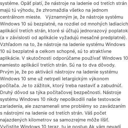
systéme. Opäť platí, že nástroje na ladenie od tretích strán
majú tú výhodu, že zhromaždia všetko na jednom
centrálnom mieste. Významným je, že nástroje systému
Windows 10 sú bezplatné, na rozdiel od mnohých ladiacich
aplikácií tretích strán, ktoré si účtujú jednorazový poplatok
(a v závislosti od aplikácie vyžadujú mesačné predplatné).
Vzhľadom na to, že nástroje na ladenie systému Windows
10 sú bezplatné a celkom schopné, sú to atraktívne
aplikácie. V skutočnosti odporúčame používať Windows 10
namiesto aplikácií tretích strán. Sú na to dva dôvody.
Prvým je, že po aktivácii nástrojov na ladenie systému
Windows 10 sme už netrpeli letargickým výkonom
počítača. Je to zážitok, ktorý treba nastaviť a zabudnúť.
Druhý dôvod sa týka počítačovej bezpečnosti. Nástroje
systému Windows 10 nikdy nepoškodili naše testovacie
zariadenia, ale zaznamenali sme problémy so zavádzaním
s nástrojmi na ladenie od tretích strán. Váš počet
najazdených kilometrov sa samozrejme môže líšiť.
Vyčistite Windows 10 teraz, tu je postup Ak vám nevadí