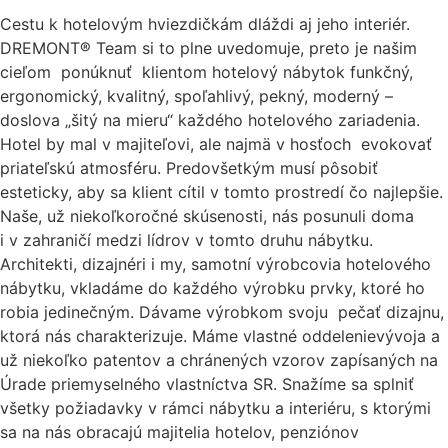
Cestu k hotelovým hviezdičkám dláždi aj jeho interiér.
DREMONT® Team si to plne uvedomuje, preto je našim
cieľom ponúknuť klientom hotelový nábytok funkčný,
ergonomický, kvalitný, spoľahlivý, pekný, moderný –
doslova „šitý na mieru“ každého hotelového zariadenia.
Hotel by mal v majiteľovi, ale najmä v hosťoch evokovať
priateľskú atmosféru. Predovšetkým musí pôsobiť
esteticky, aby sa klient cítil v tomto prostredí čo najlepšie.
Naše, už niekoľkoročné skúsenosti, nás posunuli doma
i v zahraničí medzi lídrov v tomto druhu nábytku.
Architekti, dizajnéri i my, samotní výrobcovia hotelového
nábytku, vkladáme do každého výrobku prvky, ktoré ho
robia jedinečným. Dávame výrobkom svoju pečať dizajnu,
ktorá nás charakterizuje. Máme vlastné oddelenievývoja a
už niekoľko patentov a chránených vzorov zapísaných na
Úrade priemyselného vlastníctva SR. Snažíme sa splniť
všetky požiadavky v rámci nábytku a interiéru, s ktorými
sa na nás obracajú majitelia hotelov, penziónov