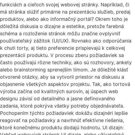
funkciách a cieľoch svojej webovej stránky. Napríklad, či
má stránka slúžiť primárne na prezentáciu služieb, predaj
produktov, alebo ako informačný portál? Okrem toho je
dôležitá diskusia o dizajne a estetike, pretože farebná
schéma a rozloženie stránok môžu značne ovplyvniť
používateľský zážitok (UI/UX). Rovnako ako odporúčania
k chuti torty, aj tieto preferencie prispievajú k celkovej
prezentácii produktu. V procesu zberu požiadaviek sa
často používajú rôzne techniky, ako sú rozhovory, ankety
alebo brainstorming sprenejším tímom. Je dôležité klásť
otvorené otázky, aby sa vytvoril priestor na diskusiu a
objasnenie všetkých aspektov projektu. Tak, ako tortová
výroba začína od kvalitných surovín, aj úspech web
designu závisí od detailného a jasne definovaného
zadania, ktoré pokrýva všetky potreby objednávateľa.
Pochopením týchto požiadaviek dokážu dizajnéri lepšie
reagovať na požiadavky a navrhnúť efektívne riešenia,
ktoré konečnému produktu dodajú hodnotu. UI dizajn:
Vzhľad webových stránok UI dizajn, alebo užívateľské