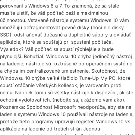
porovnaní s Windows 8 a 7. To znamená, že sa stále
musíte uistiť, že váš počítač beží s maximálnou
účinnosťou. Vstavané nástroje systému Windows 10 vám
umožňujú defragmentovať pevné disky (hoci nie disky
SSD), odstraňovať dočasné a duplicitné súbory a ovládať
aplikácie, ktoré sa spúšťajú pri spustení počítača.
Výsledok? Váš počítač sa spustí rýchlejšie a bude
plynulejší. Bohužiaľ, Windowsu 10 chýba jedinečný nástroj
na ladenie; nástroje sú roztrúsené po operačnom systéme
a chýba im centralizované umiestnenie. Skutočnosť, že
Windowsu 10 chýba veľké tlačidlo Tune-Up My PC, ktoré
spustí otáčanie všetkých koliesok, je varovaním proti
nemu. Napriek tomu sú všetky nástroje k dispozícii, ak ste
ochotní vydolovať ich. (nebojte sa, ukážeme vám ako).
Poznámka: Spoločnosť Microsoft neodporúča, aby ste na
ladenie systému Windows 10 používali nástroje na ladenie,
pretože tieto programy upravujú register. Windows 10 vs.
aplikácie na ladenie od tretích strán Jednou