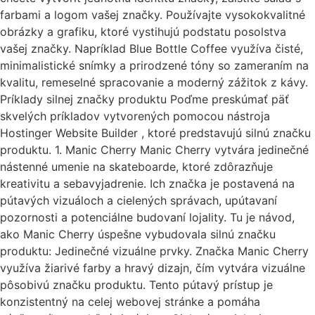
farbami a logom vašej značky. Používajte vysokokvalitné
obrázky a grafiku, ktoré vystihujú podstatu posolstva
vašej značky. Napríklad Blue Bottle Coffee využíva čisté,
minimalistické snímky a prirodzené tóny so zameraním na
kvalitu, remeselné spracovanie a moderný zážitok z kávy.
Príklady silnej značky produktu Poďme preskúmať päť
skvelých príkladov vytvorených pomocou nástroja
Hostinger Website Builder , ktoré predstavujú silnú značku
produktu. 1. Manic Cherry Manic Cherry vytvára jedinečné
nástenné umenie na skateboarde, ktoré zdôrazňuje
kreativitu a sebavyjadrenie. Ich značka je postavená na
pútavých vizuáloch a cielených správach, upútavaní
pozornosti a potenciálne budovaní lojality. Tu je návod,
ako Manic Cherry úspešne vybudovala silnú značku
produktu: Jedinečné vizuálne prvky. Značka Manic Cherry
využíva žiarivé farby a hravý dizajn, čím vytvára vizuálne
pôsobivú značku produktu. Tento pútavý prístup je
konzistentný na celej webovej stránke a pomáha