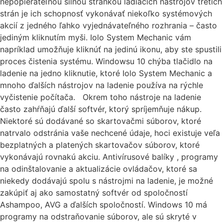
nepopierateľnou silnou stránkou ladiacich nástrojov tretích
strán je ich schopnosť vykonávať niekoľko systémových
akcií z jedného ľahko vyjednávateľného rozhrania – často
jediným kliknutím myši. Iolo System Mechanic vám
napríklad umožňuje kliknúť na jedinú ikonu, aby ste spustili
proces čistenia systému. Windowsu 10 chýba tlačidlo na
ladenie na jedno kliknutie, ktoré Iolo System Mechanic a
mnoho ďalších nástrojov na ladenie používa na rýchle
vyčistenie počítača. Okrem toho nástroje na ladenie
často zahŕňajú ďalší softvér, ktorý spríjemňuje nákup.
Niektoré sú dodávané so skartovačmi súborov, ktoré
natrvalo odstránia vaše nechcené údaje, hoci existuje veľa
bezplatných a platených skartovačov súborov, ktoré
vykonávajú rovnakú akciu. Antivírusové balíky , programy
na odinštalovanie a aktualizácie ovládačov, ktoré sa
niekedy dodávajú spolu s nástrojmi na ladenie, je možné
zakúpiť aj ako samostatný softvér od spoločností
Ashampoo, AVG a ďalších spoločností. Windows 10 má
programy na odstraňovanie súborov, ale sú skryté v