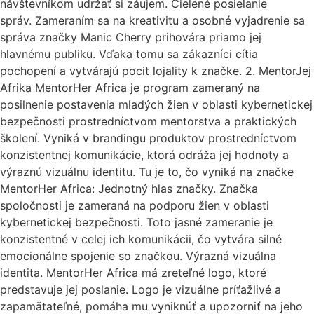
návštevníkom udržať si záujem. Cielené posielanie
správ. Zameraním sa na kreativitu a osobné vyjadrenie sa
správa značky Manic Cherry prihovára priamo jej
hlavnému publiku. Vďaka tomu sa zákazníci cítia
pochopení a vytvárajú pocit lojality k značke. 2. MentorJej
Afrika MentorHer Africa je program zameraný na
posilnenie postavenia mladých žien v oblasti kybernetickej
bezpečnosti prostredníctvom mentorstva a praktických
školení. Vyniká v brandingu produktov prostredníctvom
konzistentnej komunikácie, ktorá odráža jej hodnoty a
výraznú vizuálnu identitu. Tu je to, čo vyniká na značke
MentorHer Africa: Jednotný hlas značky. Značka
spoločnosti je zameraná na podporu žien v oblasti
kybernetickej bezpečnosti. Toto jasné zameranie je
konzistentné v celej ich komunikácii, čo vytvára silné
emocionálne spojenie so značkou. Výrazná vizuálna
identita. MentorHer Africa má zreteľné logo, ktoré
predstavuje jej poslanie. Logo je vizuálne príťažlivé a
zapamätateľné, pomáha mu vyniknúť a upozorniť na jeho