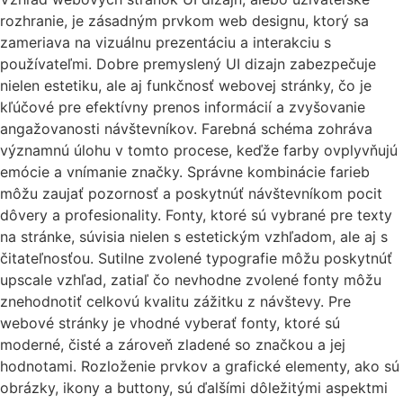
rozhranie, je zásadným prvkom web designu, ktorý sa
zameriava na vizuálnu prezentáciu a interakciu s
používateľmi. Dobre premyslený UI dizajn zabezpečuje
nielen estetiku, ale aj funkčnosť webovej stránky, čo je
kľúčové pre efektívny prenos informácií a zvyšovanie
angažovanosti návštevníkov. Farebná schéma zohráva
významnú úlohu v tomto procese, keďže farby ovplyvňujú
emócie a vnímanie značky. Správne kombinácie farieb
môžu zaujať pozornosť a poskytnúť návštevníkom pocit
dôvery a profesionality. Fonty, ktoré sú vybrané pre texty
na stránke, súvisia nielen s estetickým vzhľadom, ale aj s
čitateľnosťou. Sutilne zvolené typografie môžu poskytnúť
upscale vzhľad, zatiaľ čo nevhodne zvolené fonty môžu
znehodnotiť celkovú kvalitu zážitku z návštevy. Pre
webové stránky je vhodné vyberať fonty, ktoré sú
moderné, čisté a zároveň zladené so značkou a jej
hodnotami. Rozloženie prvkov a grafické elementy, ako sú
obrázky, ikony a buttony, sú ďalšími dôležitými aspektmi