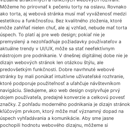
Môžeme ho prirovnať k pečeniu torty na oslavu. Rovnako
ako torta, aj webová stránka musí mať vyváženosť medzi
estetikou a funkčnosťou. Bez kvalitného zloženia, ktoré
môže zahŕňať nielen chuť, ale aj vzhľad, nebude mať torta
úspech. To platí aj pre web design; pokiaľ nie je
premyslený a nezohľadňuje požiadavky používateľov a
aktuálne trendy v UI/UX, môže sa stať neefektívnym
nástrojom pre podnikanie. V dnešnej digitálnej dobe nie je
dizajn webových stránok len otázkou štýlu, ale
predovšetkým funkčnosti. Dobre navrhnuté webové
stránky by mali ponúkať intuitívne užívateľské rozhranie,
ktoré podporuje použiteľnosť a uľahčuje návštevníkom
navigáciu. Sledujeme, ako web design ovplyvňuje prvý
dojem používateľa, predajné konverzie a celkovú povesť
značky. Z pohľadu moderného podnikania je dizajn stránok
kľúčovým prvkom, ktorý môže mať významný dopad na
úspech vyhľadávania a komunikácie. Aby sme jasne
pochopili hodnotu webového dizajnu, môžeme si