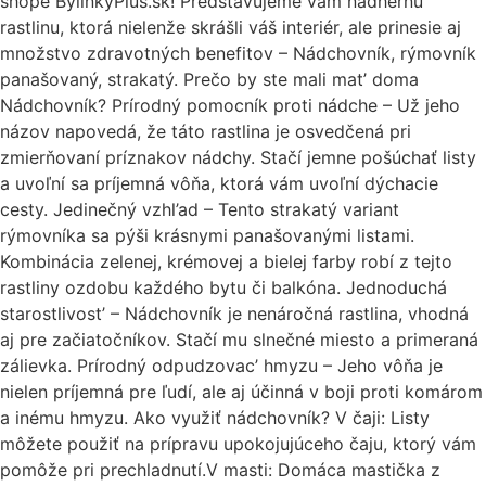
shope BylinkyPlus.sk! Predstavujeme vám nádhernú
rastlinu, ktorá nielenže skrášli váš interiér, ale prinesie aj
množstvo zdravotných benefitov – Nádchovník, rýmovník
panašovaný, strakatý. Prečo by ste mali mat’ doma
Nádchovník? Prírodný pomocník proti nádche – Už jeho
názov napovedá, že táto rastlina je osvedčená pri
zmierňovaní príznakov nádchy. Stačí jemne pošúchať listy
a uvoľní sa príjemná vôňa, ktorá vám uvoľní dýchacie
cesty. Jedinečný vzhl’ad – Tento strakatý variant
rýmovníka sa pýši krásnymi panašovanými listami.
Kombinácia zelenej, krémovej a bielej farby robí z tejto
rastliny ozdobu každého bytu či balkóna. Jednoduchá
starostlivost’ – Nádchovník je nenáročná rastlina, vhodná
aj pre začiatočníkov. Stačí mu slnečné miesto a primeraná
zálievka. Prírodný odpudzovac’ hmyzu – Jeho vôňa je
nielen príjemná pre ľudí, ale aj účinná v boji proti komárom
a inému hmyzu. Ako využiť nádchovník? V čaji: Listy
môžete použiť na prípravu upokojujúceho čaju, ktorý vám
pomôže pri prechladnutí.V masti: Domáca mastička z