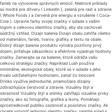
farieb na vytvorenie správnych emócií. Niektoré príklady
sú modrá pre dôveru ( LinkedIn ), zelená pre rast a zdravie
( Whole Foods ) a červená pre energiu a vzrušenie ( Coca-
Cola ). Upravte farby svojej značky v súlade s vaším
logom a celkovou identitou značky, aby ste zachovali
súdržný vzhľad. Dizajn balenia Dizajn obalu zahŕňa všetko
od materiálov, farieb, tvarov, grafiky a textu na obale.
Dobrý dizajn balenia produktu vytvára pozitívny prvý
dojem, priťahuje zákazníkov a efektívne vyjadruje hodnoty
značky. Zamerajte sa na balenie, ktoré odráža vašu
celkovú stratégiu značky. Napríklad Lush používa
minimálne, ekologické obaly, ktoré sú v súlade s jeho
trvalo udržateľnými hodnotami, zatiaľ čo Innocent
Drinks využíva jednoduché, priamočiare dizajny
zdôrazňujúce čerstvosť a zdravie. Vizuálny štýl a
obraznosť Vizuálny štýl a snímky zahŕňajú vizuálne prvky
značky, ako sú fotografie, grafika a ikony. Pomáhajú
sprostredkovať publiku osobnosť a posolstvo značky. Ak
chcete vytvoriť jednotnú identitu značky, zaistite súlad s