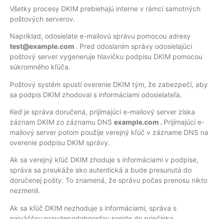
Všetky procesy DKIM prebiehajú interne v rámci samotných
poštových serverov.
Napríklad, odosielate e-mailovú správu pomocou adresy
test@example.com
. Pred odoslaním správy odosielajúci
poštový server vygeneruje hlavičku podpisu DKIM pomocou
súkromného kľúča.
Poštový systém spustí overenie DKIM tým, že zabezpečí, aby
sa podpis DKIM zhodoval s informáciami odosielateľa.
Keď je správa doručená, prijímajúci e-mailový server získa
záznam DKIM zo záznamu DNS
example.com .
Prijímajúci e-
mailový server potom použije verejný kľúč v zázname DNS na
overenie podpisu DKIM správy.
Ak sa verejný kľúč DKIM zhoduje s informáciami v podpise,
správa sa preukáže ako autentická a bude presunutá do
doručenej pošty. To znamená, že správu počas prenosu nikto
nezmenil.
Ak sa kľúč DKIM nezhoduje s informáciami, správa s
najväčšou pravdepodobnosťou prejde do priečinka