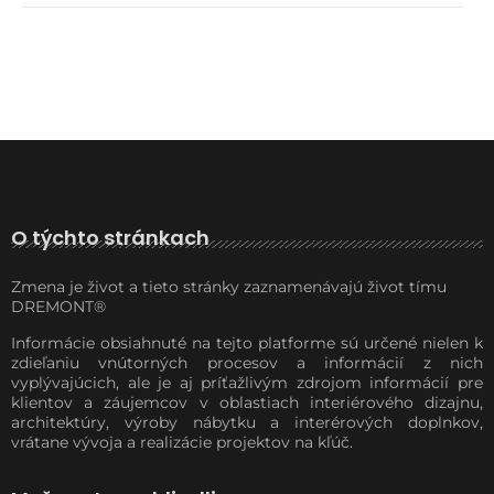
O týchto stránkach
Zmena je život a tieto stránky zaznamenávajú život tímu
DREMONT®
Informácie obsiahnuté na tejto platforme sú určené nielen k
zdieľaniu vnútorných procesov a informácií z nich
vyplývajúcich, ale je aj príťažlivým zdrojom informácií pre
klientov a záujemcov v oblastiach interiérového dizajnu,
architektúry, výroby nábytku a interérových doplnkov,
vrátane vývoja a realizácie projektov na kľúč.