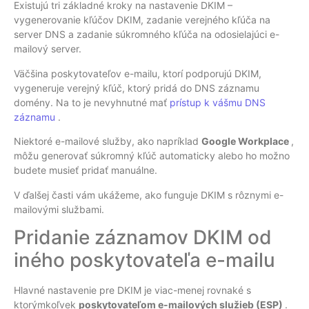
Existujú tri základné kroky na nastavenie DKIM –
vygenerovanie kľúčov DKIM, zadanie verejného kľúča na
server DNS a zadanie súkromného kľúča na odosielajúci e-
mailový server.
Väčšina poskytovateľov e-mailu, ktorí podporujú DKIM,
vygeneruje verejný kľúč, ktorý pridá do DNS záznamu
domény. Na to je nevyhnutné mať
prístup k vášmu DNS
záznamu
.
Niektoré e-mailové služby, ako napríklad
Google
Workplace
,
môžu generovať súkromný kľúč automaticky alebo ho možno
budete musieť pridať manuálne.
V ďalšej časti vám ukážeme, ako funguje DKIM s rôznymi e-
mailovými službami.
Pridanie záznamov DKIM od
iného poskytovateľa e-mailu
Hlavné nastavenie pre DKIM je viac-menej rovnaké s
ktorýmkoľvek
poskytovateľom e-mailových služieb
(ESP)
.