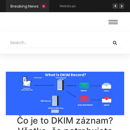
Breaking News
Základy dizajnu webovej stránky: Prípad torty na oslavu
Webdizajn
Čo je to DKIM záznam?