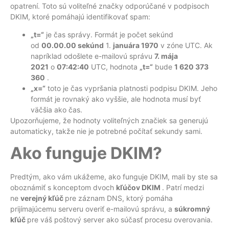
opatrení. Toto sú voliteľné značky odporúčané v podpisoch
DKIM, ktoré pomáhajú identifikovať spam:
„t=“
je čas správy. Formát je počet sekúnd
od
00.00.00
sekúnd
1.
januára 1970
v zóne UTC. Ak
napríklad odošlete e-mailovú správu
7. mája
2021
o
07:42:40
UTC, hodnota
„t=“
bude
1 620 373
360
.
„x=“
toto je čas vypršania platnosti podpisu DKIM. Jeho
formát je rovnaký ako vyššie, ale hodnota musí byť
väčšia ako čas.
Upozorňujeme, že hodnoty voliteľných značiek sa generujú
automaticky, takže nie je potrebné počítať sekundy sami.
Ako funguje DKIM?
Predtým, ako vám ukážeme, ako funguje DKIM, mali by ste sa
oboznámiť s konceptom dvoch
kľúčov DKIM
. Patrí medzi
ne
verejný kľúč
pre záznam DNS, ktorý pomáha
prijímajúcemu serveru overiť e-mailovú správu, a
súkromný
kľúč
pre váš poštový server ako súčasť procesu overovania.