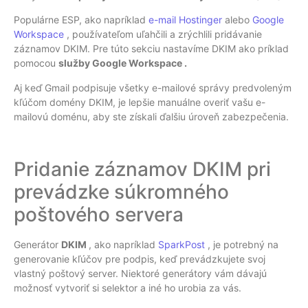
Populárne ESP, ako napríklad
e-mail Hostinger
alebo
Google
Workspace
, používateľom uľahčili a zrýchlili pridávanie
záznamov DKIM. Pre túto sekciu nastavíme DKIM ako príklad
pomocou
služby Google Workspace .
Aj keď Gmail podpisuje všetky e-mailové správy predvoleným
kľúčom domény DKIM, je lepšie manuálne overiť vašu e-
mailovú doménu, aby ste získali ďalšiu úroveň zabezpečenia.
Pridanie záznamov DKIM pri
prevádzke súkromného
poštového servera
Generátor
DKIM
, ako napríklad
SparkPost
, je potrebný na
generovanie kľúčov pre podpis, keď prevádzkujete svoj
vlastný poštový server. Niektoré generátory vám dávajú
možnosť vytvoriť si selektor a iné ho urobia za vás.