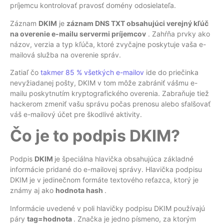
príjemcu kontrolovať pravosť domény odosielateľa.
Záznam
DKIM
je
záznam DNS TXT obsahujúci verejný kľúč
na overenie e-mailu servermi príjemcov
. Zahŕňa prvky ako
názov, verzia a typ kľúča, ktoré zvyčajne poskytuje vaša e-
mailová služba na overenie správ.
Zatiaľ čo
takmer 85 % všetkých e-mailov
ide do priečinka
nevyžiadanej pošty, DKIM v tom môže zabrániť vášmu e-
mailu poskytnutím kryptografického overenia. Zabraňuje tiež
hackerom zmeniť vašu správu počas prenosu alebo sfalšovať
váš e-mailový účet pre škodlivé aktivity.
Čo je to podpis DKIM?
Podpis
DKIM
je špeciálna hlavička obsahujúca základné
informácie pridané do e-mailovej správy. Hlavička podpisu
DKIM je v jedinečnom formáte textového reťazca, ktorý je
známy aj ako
hodnota
hash
.
Informácie uvedené v poli hlavičky podpisu DKIM používajú
páry
tag=hodnota
. Značka je jedno písmeno, za ktorým