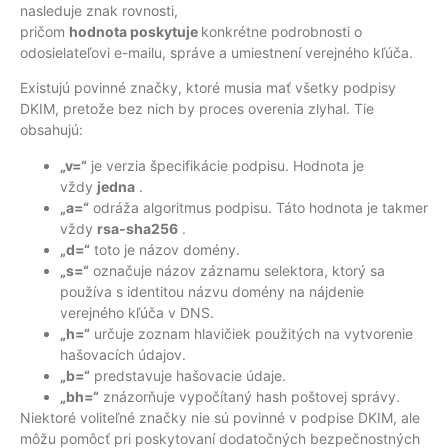
nasleduje znak rovnosti,
pričom
hodnota
poskytuje
konkrétne podrobnosti o
odosielateľovi e-mailu, správe a umiestnení verejného kľúča.
Existujú povinné značky, ktoré musia mať všetky podpisy
DKIM, pretože bez nich by proces overenia zlyhal. Tie
obsahujú:
„v=“
je verzia špecifikácie podpisu. Hodnota je
vždy
jedna
.
„a=“
odráža algoritmus podpisu. Táto hodnota je takmer
vždy
rsa-sha256
.
„d=“
toto je názov domény.
„s=“
označuje názov záznamu selektora, ktorý sa
používa s identitou názvu domény na nájdenie
verejného kľúča v DNS.
„h=“
určuje zoznam hlavičiek použitých na vytvorenie
hašovacích údajov.
„b=“
predstavuje hašovacie údaje.
„bh=“
znázorňuje vypočítaný hash poštovej správy.
Niektoré voliteľné značky nie sú povinné v podpise DKIM, ale
môžu pomôcť pri poskytovaní dodatočných bezpečnostných