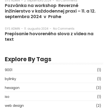
2. septembra 2024
-
No Comments
SYS ADMIN
-
Pozvánka na workshop Reverzné
inžinierstvo v každodennej praxi – 11. a 12.
septembra 2024 v Prahe
11. augusta 2024
-
No Comments
SYS ADMIN
-
Prepísanie hovoreného slova z videa na
text
Explore By Tags
9001
(1)
bylinky
(1)
hexagon
(3)
iso
(1)
web design
(2)