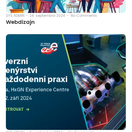
24. septembra 2024
-
No Comments
SYS ADMIN
-
Webdizajn