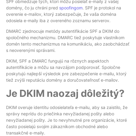
SPF obmedzuje tých, ktorí môžu posielať e-maily z vašej
domény, čo ju chráni pred
spoofingom
. SPF je protokol na
overenie e-mailov, ktorý zabezpečuje, že vaša doména
odosiela e-maily iba z overeného zoznamu serverov.
DMARC zjednocuje metódy autentifikácie SPF a DKIM do
spoločného mechanizmu. DMARC tiež poskytuje vlastníkom
domén tento mechanizmus na komunikáciu, ako zaobchádzať
s neoverenými správami.
DKIM, SPF a DMARC fungujú na rôznych aspektoch
autentifikácie a môžu sa navzájom podporovať. Spoločne
poskytujú najlepší výsledok pre zabezpečenie e-mailu, ktorý
tiež zvýši reputáciu domény a doručovateľnosť e-mailov.
Je DKIM naozaj dôležitý?
DKIM overuje identitu odosielateľa e-mailu, aby sa zaistilo, že
správy neprídu do priečinka nevyžiadanej pošty alebo
nevyžiadanej pošty. Je to nevyhnutné pre organizácie, ktoré
často posielajú svojim zákazníkom obchodné alebo
transakčné e-maily.