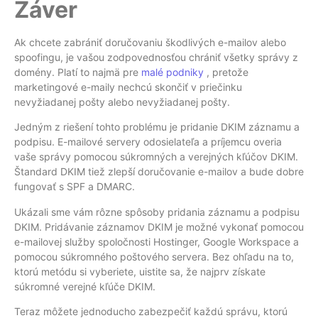
Záver
Ak chcete zabrániť doručovaniu škodlivých e-mailov alebo
spoofingu, je vašou zodpovednosťou chrániť všetky správy z
domény. Platí to najmä pre
malé podniky
, pretože
marketingové e-maily nechcú skončiť v priečinku
nevyžiadanej pošty alebo nevyžiadanej pošty.
Jedným z riešení tohto problému je pridanie DKIM záznamu a
podpisu. E-mailové servery odosielateľa a príjemcu overia
vaše správy pomocou súkromných a verejných kľúčov DKIM.
Štandard DKIM tiež zlepší doručovanie e-mailov a bude dobre
fungovať s SPF a DMARC.
Ukázali sme vám rôzne spôsoby pridania záznamu a podpisu
DKIM. Pridávanie záznamov DKIM je možné vykonať pomocou
e-mailovej služby spoločnosti Hostinger, Google Workspace a
pomocou súkromného poštového servera. Bez ohľadu na to,
ktorú metódu si vyberiete, uistite sa, že najprv získate
súkromné ​​​​verejné kľúče DKIM.
Teraz môžete jednoducho zabezpečiť každú správu, ktorú