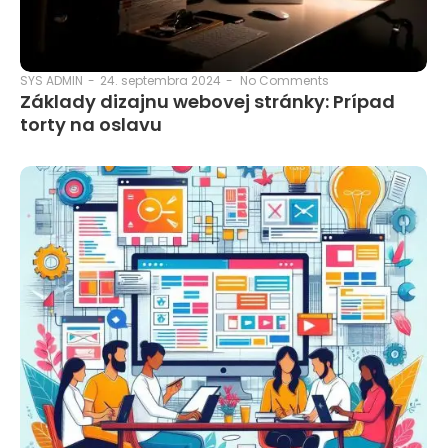
24. septembra 2024
-
No Comments
SYS ADMIN
-
Základy dizajnu webovej stránky: Prípad
torty na oslavu