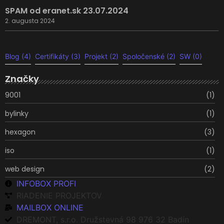
SPAM od eranet.sk 23.07.2024
2. augusta 2024
Blog
(4)
Certifikáty
(3)
Projekt
(2)
Spoločenské
(2)
SW
(0)
Značky
9001
(1)
bylinky
(1)
hexagon
(3)
iso
(1)
web design
(2)
INFOBOX PROFI
RIADENIE PROJEKTOV
MAILBOX ONLINE
DREMONT, s.r.o. Družstevná 98 976 32 Badín